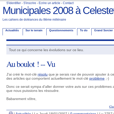
S'identifier
-
S'inscrire
-
Ecrire un article
-
Contact
Municipales 2008 à Celestev
Les cahiers de doléances du IIIème millénaire
Actualités
Sur le terrain
Questionnements
To do
Grand Sorcier
Tout ce qui concerne les évolutions sur ce lieu.
Au boulot ! -- Vu
J'ai créé le mot-clé
résolu
que je serais ravi de pouvoir ajouter à ce
des articles qui comportent actuellement le mot-clé
problème
;-)
Donc ce serait sympa d'aller donner votre avis sur ces problèmes a
que nous puissions les résoudre.
Babarement vôtre,
Gu
|
Actualités
| Le Jeudi 18/01/2007 |
0 commentaires
| Lu 2757 